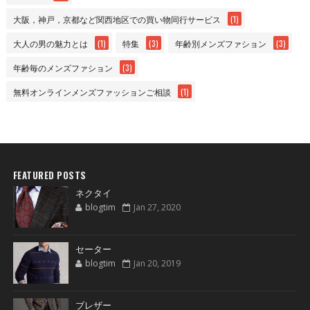
大阪，神戸，京都など関西地区での買い物同行サービス
(1)
大人の男の魅力とは
(1)
特集
(3)
年齢別メンズファション
(3)
年齢毎のメンズファション
(3)
無料オンラインメンズファッションご相談
(1)
FEATURED POSTS
ネクタイ
blogtim
Jan 27, 2020
セーター
blogtim
Jan 20, 2019
ブレザー