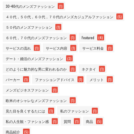
30~40代のメンズファッション
(1)
４０代，５０代，６０代，７０代のメンズカジュアルファッション
(5)
５０代のメンズファッション
(1)
６０代，７０代のメンズファッション
(1)
Featured
(4)
サービスの流れ
(1)
サービス内容
(1)
サービス料金
(1)
デート・婚活のメンズファッション
(3)
どのように魅力的な男に変われるのか
(1)
ネクタイ
(1)
パーカー
(1)
ファッションアドバイス
(1)
メリット
(1)
メンズビジネスファション
(1)
欧米のオシャレなメンズファッション
(1)
見た目を良くするたには
(1)
私のファッション
(1)
私の人生観・ファション感
(1)
質問
(1)
商品
(5)
商品紹介
(5)